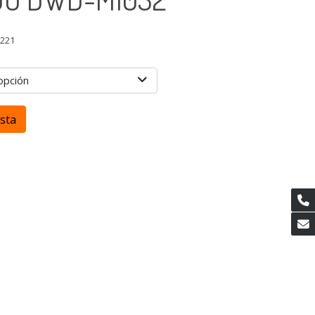
9221
opción
esta