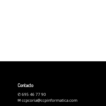
Contacto
✆
695 46 77 90
✉
ccpcoria@ccpinformatica.com