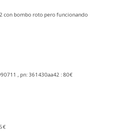
con bombo roto pero funcionando
090711 , pn: 361430aa42 : 80€
35€