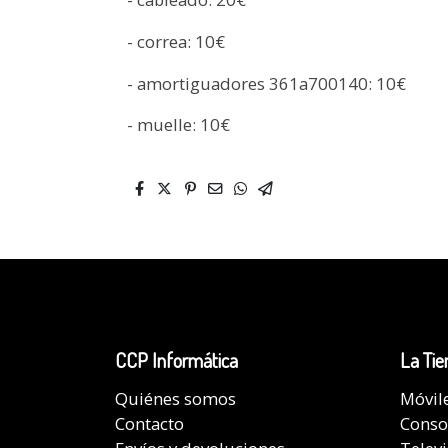
- correa: 10€
- amortiguadores 361a700140: 10€
- muelle: 10€
CCP Informática
La Tie
Quiénes somos
Móvil
Contacto
Conso