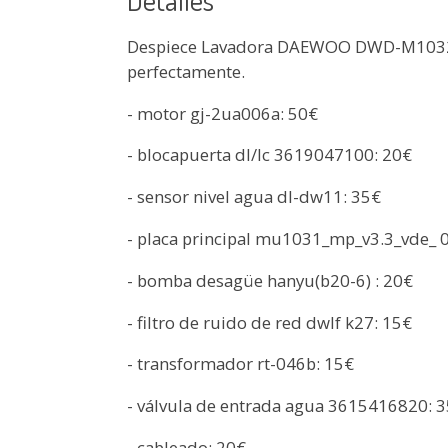
Despiece Lavadora DAEWOO DWD-M1032 
perfectamente.
- motor gj-2ua006a: 50€
- blocapuerta dl/lc 3619047100: 20€
- sensor nivel agua dl-dw11: 35€
- placa principal mu1031_mp_v3.3_vde_ 
- bomba desagüe hanyu(b20-6) : 20€
- filtro de ruido de red dwlf k27: 15€
- transformador rt-046b: 15€
- válvula de entrada agua 3615416820: 
- cableado: 20€