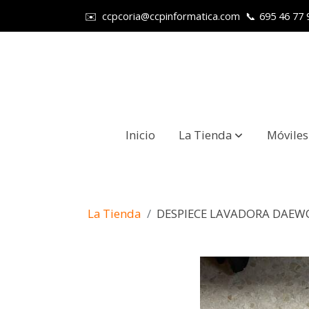
✉️
ccpcoria@ccpinformatica.com
📞
695 46 77 
Inicio
La Tienda
Móviles
La Tienda
DESPIECE LAVADORA DAE