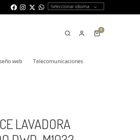
Seleccionar idioma
0
seño web
Telecomunicaciones
ECE LAVADORA
O DWD-M1032