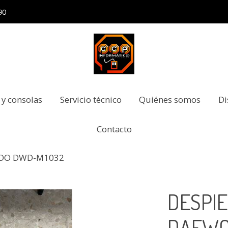
90
 y consolas
Servicio técnico
Quiénes somos
Di
Contacto
WOO DWD-M1032
DESPI
DAEWO