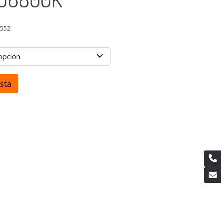
0552
opción
esta