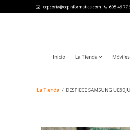
✉️
ccpcoria@ccpinformatica.com
📞
695 46 77 
Inicio
La Tienda
Móviles
La Tienda
DESPIECE SAMSUNG UE60J