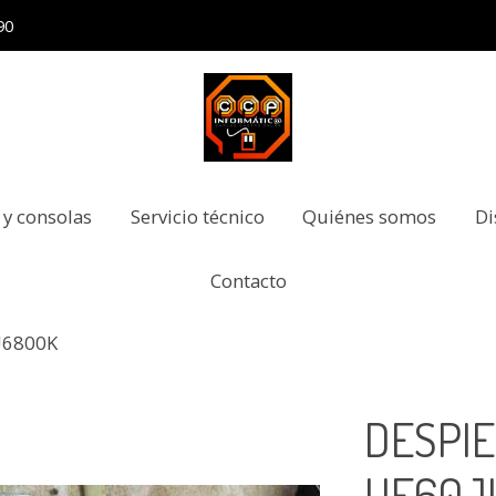
90
 y consolas
Servicio técnico
Quiénes somos
Di
Contacto
U6800K
DESPI
UE60J