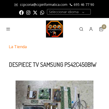
✉️
ccpcoria@ccpinformatica.com
📞
695 46 77 90
Seleccionar idioma
0
La Tienda
DESPIECE TV SAMSUNG PS42C450B1W