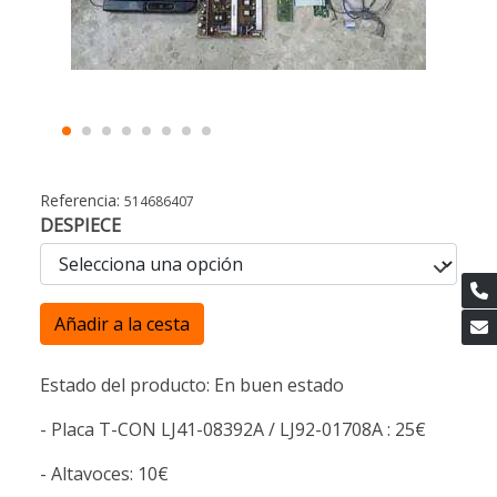
Referencia:
514686407
DESPIECE
Añadir a la cesta
Estado del producto: En buen estado
- Placa T-CON LJ41-08392A / LJ92-01708A : 25€
- Altavoces: 10€