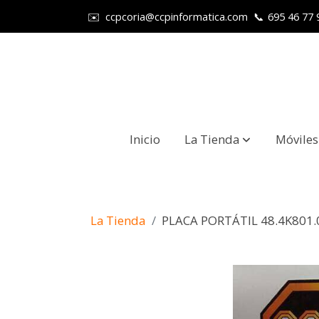
✉️
ccpcoria@ccpinformatica.com
📞
695 46 77 
Inicio
La Tienda
Móviles
La Tienda
PLACA PORTÁTIL 48.4K801.