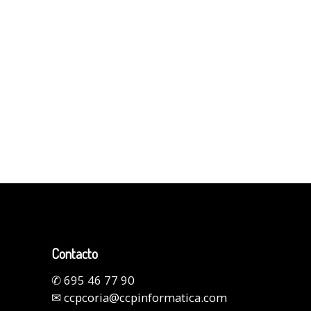
Contacto
✆
695 46 77 90
✉
ccpcoria@ccpinformatica.com