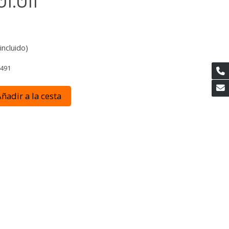
incluido)
0491
ñadir a la cesta