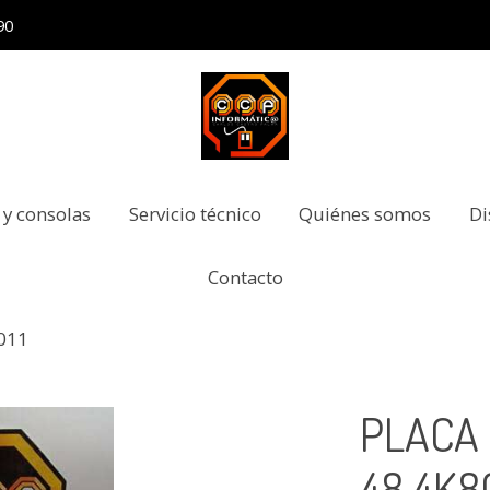
90
 y consolas
Servicio técnico
Quiénes somos
Di
Contacto
011
PLACA 
48.4K80