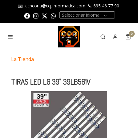
✉️
ccpcoria@ccpinformatica.com
📞
695 46 77 90
Seleccionar idioma
0
La Tienda
TIRAS LED LG 39" 39LB561V