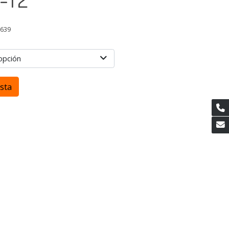
1639
opción
esta