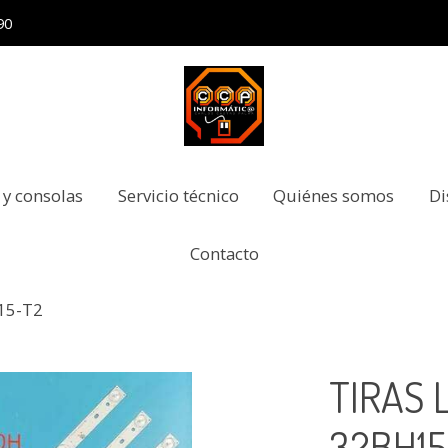
90
 y consolas
Servicio técnico
Quiénes somos
Di
Contacto
15-T2
TIRAS 
32BH15