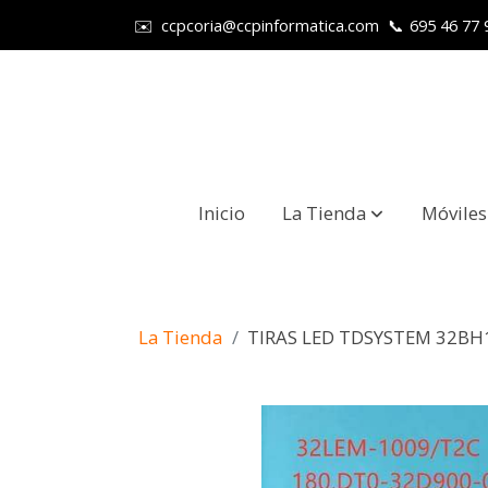
✉️
ccpcoria@ccpinformatica.com
📞
695 46 77 
Inicio
La Tienda
Móviles
La Tienda
TIRAS LED TDSYSTEM 32BH