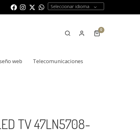
Seleccionar idioma
0
seño web
Telecomunicaciones
LED TV 47LN5708-