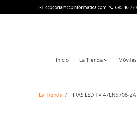
✉️
ccpcoria@ccpinformatica.com
📞
695 46 77 
Inicio
La Tienda
Móviles
La Tienda
TIRAS LED TV 47LN5708-ZA