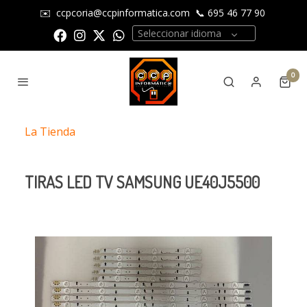
✉️
ccpcoria@ccpinformatica.com
📞
695 46 77 90
Seleccionar idioma
0
La Tienda
TIRAS LED TV SAMSUNG UE40J5500