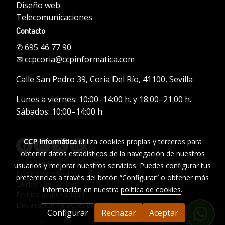
Diseño web
Telecomunicaciones
Contacto
✆
695 46 77 90
✉
ccpcoria@ccpinformatica.com
Calle San Pedro 39, Coria Del Río, 41100, Sevilla
Lunes a viernes: 10:00–14:00 h. y 18:00–21:00 h.
Sábados: 10:00–14:00 h.
CCP Informática
utiliza cookies propias y terceros para
obtener datos estadísticos de la navegación de nuestros
Aviso legal
usuarios y mejorar nuestros servicios. Puedes configurar tus
Política de cookies
preferencias a través del botón “Configurar” o obtener más
Gestión de cookies
información en nuestra
política de cookies
.
Política de privacidad
Declaración de accesibilidad
Configurar
Rechazar
Aceptar